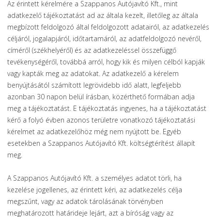
Az érintett kérelmére a Szappanos Autójavító Kft., mint
adatkezelő tájékoztatást ad az általa kezelt, illetőleg az általa
megbízott feldolgozó által feldolgozott adatairól, az adatkezelés
céljáról, jogalapjáról, időtartamáról, az adatfeldolgozó nevéről,
címéről (székhelyéről) és az adatkezeléssel összefüggő
tevékenységéről, továbbá arról, hogy kik és milyen célból kapják
vagy kapták meg az adatokat. Az adatkezelő a kérelem
benyújtásától számított legrövidebb idő alatt, legfeljebb
azonban 30 napon belül írásban, közérthető formában adja
meg a tájékoztatást. E tájékoztatás ingyenes, ha a tájékoztatást
kérő a folyó évben azonos területre vonatkozó tájékoztatási
kérelmet az adatkezelőhöz még nem nyújtott be. Egyéb
esetekben a Szappanos Autójavító Kft. költségtérítést állapít
meg.
A Szappanos Autójavító Kft. a személyes adatot törli, ha
kezelése jogellenes, az érintett kéri, az adatkezelés célja
megszűnt, vagy az adatok tárolásának törvényben
meghatározott határideje lejárt, azt a bíróság vagy az