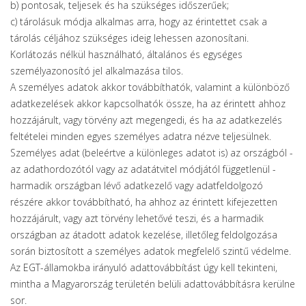
b) pontosak, teljesek és ha szükséges időszerűek;
c) tárolásuk módja alkalmas arra, hogy az érintettet csak a
tárolás céljához szükséges ideig lehessen azonosítani.
Korlátozás nélkül használható, általános és egységes
személyazonosító jel alkalmazása tilos.
A személyes adatok akkor továbbíthatók, valamint a különböző
adatkezelések akkor kapcsolhatók össze, ha az érintett ahhoz
hozzájárult, vagy törvény azt megengedi, és ha az adatkezelés
feltételei minden egyes személyes adatra nézve teljesülnek.
Személyes adat (beleértve a különleges adatot is) az országból -
az adathordozótól vagy az adatátvitel módjától függetlenül -
harmadik országban lévő adatkezelő vagy adatfeldolgozó
részére akkor továbbítható, ha ahhoz az érintett kifejezetten
hozzájárult, vagy azt törvény lehetővé teszi, és a harmadik
országban az átadott adatok kezelése, illetőleg feldolgozása
során biztosított a személyes adatok megfelelő szintű védelme.
Az EGT-államokba irányuló adattovábbítást úgy kell tekinteni,
mintha a Magyarország területén belüli adattovábbításra kerülne
sor.