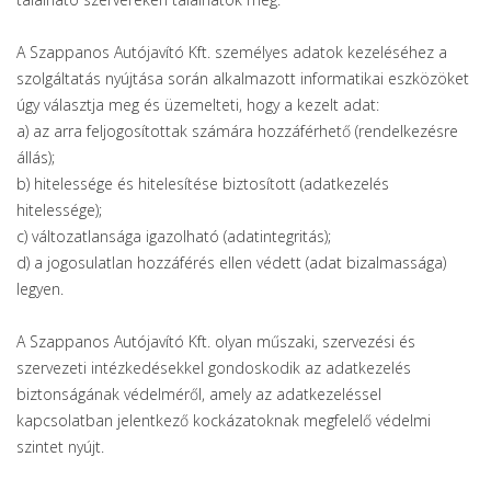
A Szappanos Autójavító Kft. személyes adatok kezeléséhez a
szolgáltatás nyújtása során alkalmazott informatikai eszközöket
úgy választja meg és üzemelteti, hogy a kezelt adat:
a) az arra feljogosítottak számára hozzáférhető (rendelkezésre
állás);
b) hitelessége és hitelesítése biztosított (adatkezelés
hitelessége);
c) változatlansága igazolható (adatintegritás);
d) a jogosulatlan hozzáférés ellen védett (adat bizalmassága)
legyen.
A Szappanos Autójavító Kft. olyan műszaki, szervezési és
szervezeti intézkedésekkel gondoskodik az adatkezelés
biztonságának védelméről, amely az adatkezeléssel
kapcsolatban jelentkező kockázatoknak megfelelő védelmi
szintet nyújt.