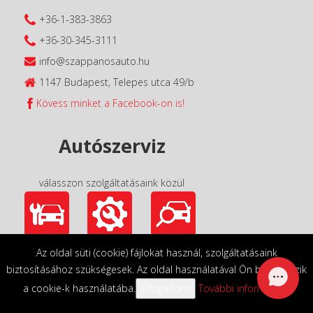
+36-1-383-3863
+36-30-345-3111
info@szappanosauto.hu
1147 Budapest, Telepes utca 49/b
Kövess minket a Facebook-on is!
Autószerviz
válasszon szolgáltatásaink közül
Az oldal süti (cookie) fájlokat használ, szolgáltatásaink
biztosításához szükségesek. Az oldal használatával Ön beleegyezik
a cookie-k használatába.
Elfogadom
További információk
Nyitvatartás