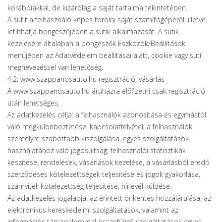
korábbiakkal, de kizárólag a saját tartalma tekintetében.
A sütit a felhasználó képes törölni saját számítógépéről, illetve
letilthatja böngészőjében a sütik alkalmazását. A sütik
kezelésére általában a böngészők Eszközök/Beállítások
menüjében az Adatvédelem beállításai alatt, cookie vagy süti
megnevezéssel van lehetőség.
4.2. www.szappanosauto.hu regisztráció, vásárlás
A www.szappanosauto.hu áruházra előfizetni csak regisztráció
után lehetséges.
Az adatkezelés célja: a felhasználók azonosítása és egymástól
való megkülönböztetése, kapcsolatfelvétel, a felhasználók
személyre szabottabb kiszolgálása, egyes szolgáltatások
használatához való jogosultság, felhasználói statisztikák
készítése, rendelések, vásárlások kezelése, a vásárlásból eredő
szerződéses kötelezettségek teljesítése és jogok gyakorlása,
számviteli kötelezettség teljesítése, hírlevél küldése.
Az adatkezelés jogalapja: az érintett önkéntes hozzájárulása, az
elektronikus kereskedelmi szolgáltatások, valamint az
információs társadalommal összefüggő szolgáltatások egyes