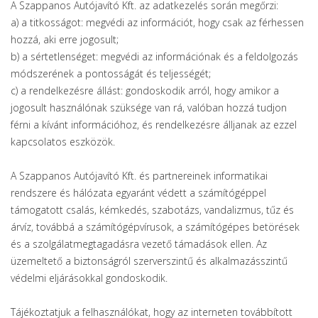
A Szappanos Autójavító Kft. az adatkezelés során megőrzi:
a) a titkosságot: megvédi az információt, hogy csak az férhessen
hozzá, aki erre jogosult;
b) a sértetlenséget: megvédi az információnak és a feldolgozás
módszerének a pontosságát és teljességét;
c) a rendelkezésre állást: gondoskodik arról, hogy amikor a
jogosult használónak szüksége van rá, valóban hozzá tudjon
férni a kívánt információhoz, és rendelkezésre álljanak az ezzel
kapcsolatos eszközök.
A Szappanos Autójavító Kft. és partnereinek informatikai
rendszere és hálózata egyaránt védett a számítógéppel
támogatott csalás, kémkedés, szabotázs, vandalizmus, tűz és
árvíz, továbbá a számítógépvírusok, a számítógépes betörések
és a szolgálatmegtagadásra vezető támadások ellen. Az
üzemeltető a biztonságról szerverszintű és alkalmazásszintű
védelmi eljárásokkal gondoskodik.
Tájékoztatjuk a felhasználókat, hogy az interneten továbbított