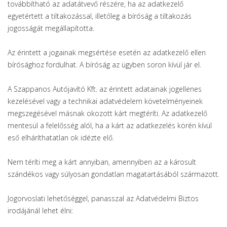
továbbítható az adatátvevő részére, ha az adatkezelő
egyetértett a tiltakozással, illetőleg a bíróság a tiltakozás
jogosságát megállapította.
Az érintett a jogainak megsértése esetén az adatkezelő ellen
bírósághoz fordulhat. A bíróság az ügyben soron kívül jár el.
A Szappanos Autójavító Kft. az érintett adatainak jogellenes
kezelésével vagy a technikai adatvédelem követelményeinek
megszegésével másnak okozott kárt megtéríti. Az adatkezelő
mentesül a felelősség alól, ha a kárt az adatkezelés körén kívül
eső elháríthatatlan ok idézte elő.
Nem téríti meg a kárt annyiban, amennyiben az a károsult
szándékos vagy súlyosan gondatlan magatartásából származott.
Jogorvoslati lehetőséggel, panasszal az Adatvédelmi Biztos
irodájánál lehet élni: