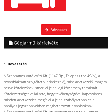
A kárfelvétel saját műhelyünkben történik a biztosító társaságok
szakemberi közreműködésével.
Bővebben
Gépjármű kárfelvétel
1. Bevezetés
A Szappanos Autójavító Kft. (1147 Bp., Telepes utca 49/b.), a
továbbiakban szolgáltató, adatkezelő), mint adatkezelő, magára
nézve kötelezőnek ismeri el jelen jogi közlemény tartalmát.
Kötelezettséget vállal arra, hogy tevékenységével kapcsolatos
minden adatkezelés megfelel a jelen szabályzatban és a
hatályos jogszabályokban meghatározott elvárásoknak.
A Szappanos Autójavító Kft. www.szappanosauto.hu címen