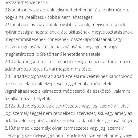
hozzáférhetővé teszik;
2.8.adattörlés: az adatok felismerhetetlenné tétele oly módon,
hogy a helyreállításuk többé nem lehetséges;
2.9.adatzárolás: az adatok továbbításának, megismerésének,
nyilvánosságra hozatalának, átalakításának, megváltoztatásának,
megsemmisítésének, törlésének, összekapcsolásának vagy
összehangolásának és felhasználásának véglegesen vagy
meghatározott időre történő lehetetlenné tétele;
2.10.adatmegsemmisítés: az adatok vagy az azokat tartalmazó
adathordozó teljes fizikai megsemmisítése;
2.11.adatfeldolgozás: az adatkezelési műveletekhez kapcsolódó
technikai feladatok elvégzése, függetlenül a műveletek
végrehajtásához alkalmazott módszertől és eszköztől, valamint
az alkalmazás helyétől;
2.12.adatfeldolgozó: az a természetes vagy jogi személy, illetve
jogi személyiséggel nem rendelkező szervezet, aki, vagy amely az
adatkezelő megbízásából személyes adatok feldolgozását végzi;
2.13.harmadik személy: olyan természetes vagy jogi személy,
illetve jogi személyiséggel nem rendelkező szervezet, amely, vagy