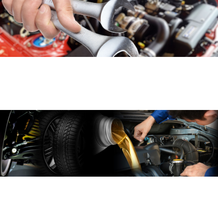
Karosszéria javítás
Vállaljuk rövid határidőn belül, törött, sérült,
karambolos gépjárművek javítását.
Gépjármű kárfelvétel
A kárfelvétel saját műhelyünkben történik a