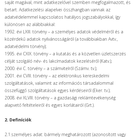
saját magával, mint adatkezelővel szemben megfogalmazott, és
betart. Adatkezelési alapelvei összhangban vannak az
adatvédelemmel kapcsolatos hatályos jogszabályokkal, így
különösen az alábbiakkal:
1992. évi LXIII. törvény – a személyes adatok védelméről és a
közérdekű adatok nyilvánosságáról (a továbbiakban Avtv.,
adatvédelmi törvény);
1995. évi CXIX. törvény – a kutatás és a közvetlen üzletszerzés
célját szolgáló név- és lakcímadatok kezeléséről (Katv.);
2000. évi C. törvény – a számvitelről (Számv. tv.);
2001. évi CVIII. törvény – az elektronikus kereskedelmi
szolgáltatások, valamint az információs társadalommal
összefüggő szolgáltatások egyes kérdéseiről (Eker. tv.);
2008. évi XLVIII. törvény – a gazdasági reklámtevékenység
alapvető feltételeiről és egyes korlátairól (Grt.).
2. Definíciók
2.1.személyes adat: bármely meghatározott (azonosított vagy