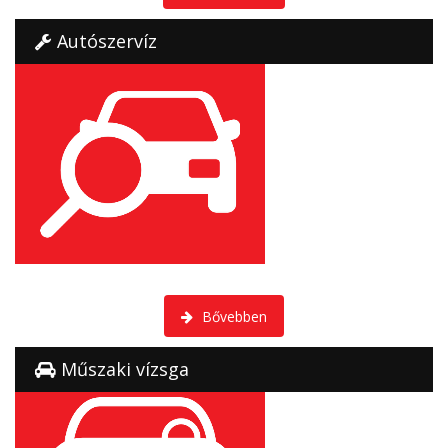
Autószervíz
Többet adunk önnek mint egy hatósági szemle.
Bővebben
Műszaki vízsga