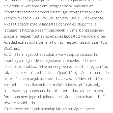
elektronikus kereskedelemi szolgáltatások, valamint az
információs társadalommal összefüggő szolgáltatások egyes
kérdéseiről szóló 2001. évi CVIII. törvény 13/A. § (3) bekezdése.
A kezelt adatok köre: a látogatás dátuma és időpontja, a
látogató felhasználó számítógépének IP címe, böngészőjének
típusa, a megtekintett és az előzőleg látogatott weboldal címe.
Az adatkezelés időtartama: a honlap megtekintésétől számított
3650 nap.
Az Ön által megadott adatokat a www.szappanosauto. hu
kizárólag a megrendelés teljesítése, a rendelési feltételek
későbbi bizonyítása, illetve amennyiben ezt jelezte a regisztráció
folyamán akkor hírlevél küldése céljából tárolja. Adatait harmadik
fél részére nem adjuk át, kivéve, ha az a szerződés teljesítése
érdekében alvállalkozónkként működik közre, pl. futárszolgálat,
aki a www.szappanosauto.hu-tól kapott adatokat semmilyen
formában nem jogosult felhasználni, tárolni, illetve harmadik fél
részére továbbadni.
Külső szerverek segítik a honlap látogatottsági és egyéb