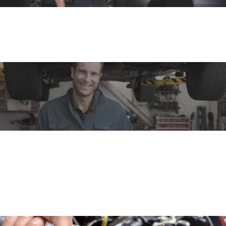
Autószerviz
Márkafüggetlen személy és haszonjárművek
szervize.
Műszaki vizsga
Gépkocsija műszaki vizsgára való felkészítését is
helyben végezzük. Ahhoz, hogy gépkocsija
megfeleljen a Nemzeti Közlekedési Hatóság (NKH)
elvárásainak és szabályzatainak