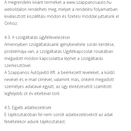
A megrendelni kívánt terméket a www.szappanosauto.hu
weboldalon rendelheti meg, melyet a rendelési folyamatban
kiválasztott kiszállítási módon és fizetési móddal juttatunk el
Önhoz.
4.3. A szolgáltatás ügyféllevelezései
Amennyiben szolgáltatásaink igénybevétele során kérdése,
problémája van, a szolgáltatás Ügyfélkapcsolat rovatában
megadott módon kapcsolatba léphet a szolgáltatás
szerkesztőivel.
A Szappanos Autójavító Kft. a beérkezett leveleket, a küldő
nevével és e-mail címével, valamint más, önként megadott
személyes adatával együtt, az ügy elintézésétől számított
legfeljebb öt év elteltével törli.
4.5. Egyéb adatkezelések
E tájékoztatóban fel nem sorolt adatkezelésekről az adat
felvételekor adunk tájékoztatást.