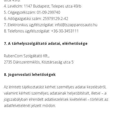
4. Levélcím: 1147 Budapest, Telepes utca 49/b
5. Cégjegyzékszám: 01-09-299740
6. Adóigazgatási szám: 25979129-2-42
7. Elektronikus ügyfélszolgálat: info(@)szappanosauto.hu
8. Telefonos ügyfélszolgálat: +36-30-3453111
7. A tárhelyszolgáltató adatai, elérhetősége
RubenCom Szolgáltató Kft.,
2735 Dánszentmiklós, Köztársaság utca 5
8. Jogorvoslati lehetőségek
Az érintett tájékoztatást kérhet személyes adatai kezeléséről,
valamint kérheti személyes adatainak helyesbítését, illetve – a
jogszabályban elrendelt adatkezelések kivételével – törlését az
adatfelvételénél jelzett módon.