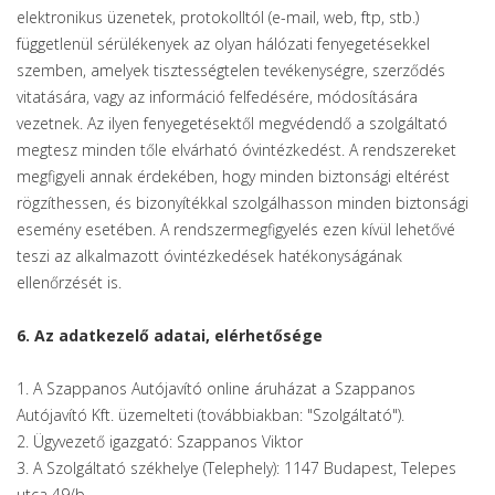
elektronikus üzenetek, protokolltól (e-mail, web, ftp, stb.)
függetlenül sérülékenyek az olyan hálózati fenyegetésekkel
szemben, amelyek tisztességtelen tevékenységre, szerződés
vitatására, vagy az információ felfedésére, módosítására
vezetnek. Az ilyen fenyegetésektől megvédendő a szolgáltató
megtesz minden tőle elvárható óvintézkedést. A rendszereket
megfigyeli annak érdekében, hogy minden biztonsági eltérést
rögzíthessen, és bizonyítékkal szolgálhasson minden biztonsági
esemény esetében. A rendszermegfigyelés ezen kívül lehetővé
teszi az alkalmazott óvintézkedések hatékonyságának
ellenőrzését is.
6. Az adatkezelő adatai, elérhetősége
1. A Szappanos Autójavító online áruházat a Szappanos
Autójavító Kft. üzemelteti (továbbiakban: "Szolgáltató").
2. Ügyvezető igazgató: Szappanos Viktor
3. A Szolgáltató székhelye (Telephely): 1147 Budapest, Telepes
utca 49/b