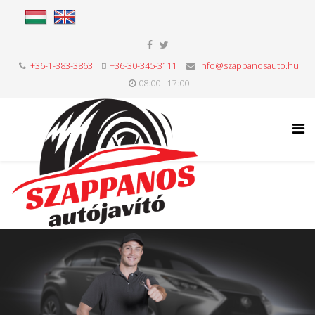
+36-1-383-3863
+36-30-345-3111
info@szappanosauto.hu
08:00 - 17:00