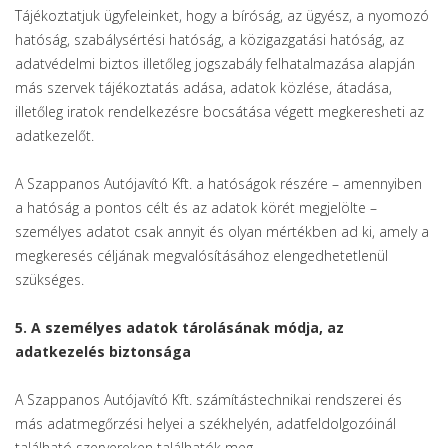
Tájékoztatjuk ügyfeleinket, hogy a bíróság, az ügyész, a nyomozó
hatóság, szabálysértési hatóság, a közigazgatási hatóság, az
adatvédelmi biztos illetőleg jogszabály felhatalmazása alapján
más szervek tájékoztatás adása, adatok közlése, átadása,
illetőleg iratok rendelkezésre bocsátása végett megkeresheti az
adatkezelőt.
A Szappanos Autójavító Kft. a hatóságok részére – amennyiben
a hatóság a pontos célt és az adatok körét megjelölte –
személyes adatot csak annyit és olyan mértékben ad ki, amely a
megkeresés céljának megvalósításához elengedhetetlenül
szükséges.
5. A személyes adatok tárolásának módja, az
adatkezelés biztonsága
A Szappanos Autójavító Kft. számítástechnikai rendszerei és
más adatmegőrzési helyei a székhelyén, adatfeldolgozóinál
található szervereken találhatók meg.