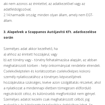
aki nem azonos az érintettel, az adatkezelővel vagy az
adatfeldolgozóval;
2.14.harmadik ország: minden olyan állam, amely nem EGT-
állam.
3. Alapelvek a Szappanos Autójavító Kft. adatkezelése
során
Személyes adat akkor kezelhető, ha
a) ahhoz az érintett hozzájárul, vagy
b) azt törvény vagy - törvény felhatalmazása alapján, az abban
meghatározott körben - helyi önkormányzat rendelete elrendeli.
Cselekvőképtelen és korlátozottan cselekvőképes kiskorú
személy nyilatkozatához a törvényes képviselőjének
hozzájárulása szükséges, kivéve azon szolgáltatás részeket, ahol
a nyilatkozat a mindennapi életben tömegesen előforduló
regisztrációt céloz, és különösebb megfontolást nem igényel.
Személyes adatot kezelni csak meghatározott célból, jog
gyakorlása és kötelezettség teljesítése érdekében lehet. Az