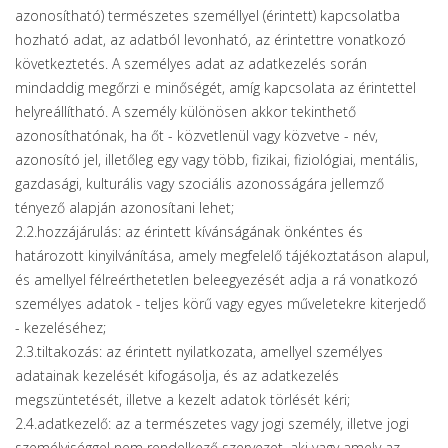
azonosítható) természetes személlyel (érintett) kapcsolatba
hozható adat, az adatból levonható, az érintettre vonatkozó
következtetés. A személyes adat az adatkezelés során
mindaddig megőrzi e minőségét, amíg kapcsolata az érintettel
helyreállítható. A személy különösen akkor tekinthető
azonosíthatónak, ha őt - közvetlenül vagy közvetve - név,
azonosító jel, illetőleg egy vagy több, fizikai, fiziológiai, mentális,
gazdasági, kulturális vagy szociális azonosságára jellemző
tényező alapján azonosítani lehet;
2.2.hozzájárulás: az érintett kívánságának önkéntes és
határozott kinyilvánítása, amely megfelelő tájékoztatáson alapul,
és amellyel félreérthetetlen beleegyezését adja a rá vonatkozó
személyes adatok - teljes körű vagy egyes műveletekre kiterjedő
- kezeléséhez;
2.3.tiltakozás: az érintett nyilatkozata, amellyel személyes
adatainak kezelését kifogásolja, és az adatkezelés
megszüntetését, illetve a kezelt adatok törlését kéri;
2.4.adatkezelő: az a természetes vagy jogi személy, illetve jogi
személyiséggel nem rendelkező szervezet, aki vagy amely az