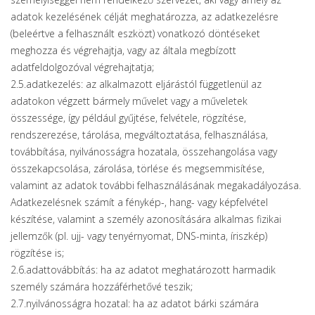
adatok kezelésének célját meghatározza, az adatkezelésre
(beleértve a felhasznált eszközt) vonatkozó döntéseket
meghozza és végrehajtja, vagy az általa megbízott
adatfeldolgozóval végrehajtatja;
2.5.adatkezelés: az alkalmazott eljárástól függetlenül az
adatokon végzett bármely művelet vagy a műveletek
összessége, így például gyűjtése, felvétele, rögzítése,
rendszerezése, tárolása, megváltoztatása, felhasználása,
továbbítása, nyilvánosságra hozatala, összehangolása vagy
összekapcsolása, zárolása, törlése és megsemmisítése,
valamint az adatok további felhasználásának megakadályozása.
Adatkezelésnek számít a fénykép-, hang- vagy képfelvétel
készítése, valamint a személy azonosítására alkalmas fizikai
jellemzők (pl. ujj- vagy tenyérnyomat, DNS-minta, íriszkép)
rögzítése is;
2.6.adattovábbítás: ha az adatot meghatározott harmadik
személy számára hozzáférhetővé teszik;
2.7.nyilvánosságra hozatal: ha az adatot bárki számára