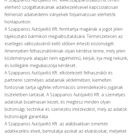
elérhető szolgáltatásának adatkezeléseivel kapcsolatosan
felmerülő adatvédelmi irányelvek folyamatosan elérhetők
honlapunkon.
A Szappanos Autójavító Kft. fenntartja magának a jogot jelen
tájékoztató bármikori megváltoztatására. Természetesen az
esetleges változásokról kellő időben értesíti közönségét.
Amennyiben felhasználónknak olyan kérdése lenne, mely jelen
közleményünk alapján nem egyértelmű, kérjük, írja meg nekünk,
és kollégánk megválaszolja kérdését.
A Szappanos Autójavító Kft. elkötelezett felhasználói és
partnerei személyes adatainak védelmében, kiemelten
fontosnak tartja ügyfelei információs önrendelkezési jogának
tiszteletben tartását. A Szappanos Autójavító Kft. a személyes
adatokat bizalmasan kezeli, és megtesz minden olyan
biztonsági, technikai és szervezési intézkedést, mely az adatok
biztonságát garantálja.
A Szappanos Autójavító Kft. az alábbiakban ismerteti
adatkezelési elveit, bemutatja azokat az elvárásokat, melyeket