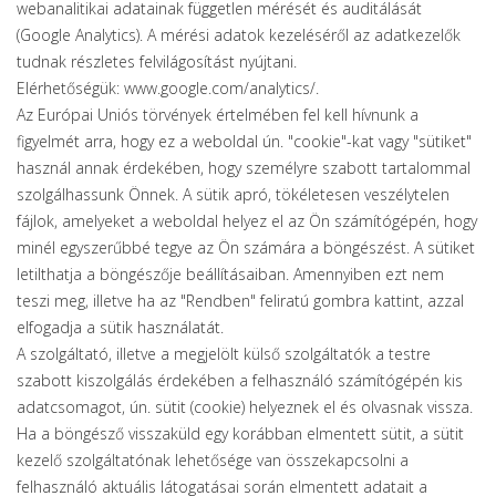
webanalitikai adatainak független mérését és auditálását
(Google Analytics). A mérési adatok kezeléséről az adatkezelők
tudnak részletes felvilágosítást nyújtani.
Elérhetőségük: www.google.com/analytics/.
Az Európai Uniós törvények értelmében fel kell hívnunk a
figyelmét arra, hogy ez a weboldal ún. "cookie"-kat vagy "sütiket"
használ annak érdekében, hogy személyre szabott tartalommal
szolgálhassunk Önnek. A sütik apró, tökéletesen veszélytelen
fájlok, amelyeket a weboldal helyez el az Ön számítógépén, hogy
minél egyszerűbbé tegye az Ön számára a böngészést. A sütiket
letilthatja a böngészője beállításaiban. Amennyiben ezt nem
teszi meg, illetve ha az "Rendben" feliratú gombra kattint, azzal
elfogadja a sütik használatát.
A szolgáltató, illetve a megjelölt külső szolgáltatók a testre
szabott kiszolgálás érdekében a felhasználó számítógépén kis
adatcsomagot, ún. sütit (cookie) helyeznek el és olvasnak vissza.
Ha a böngésző visszaküld egy korábban elmentett sütit, a sütit
kezelő szolgáltatónak lehetősége van összekapcsolni a
felhasználó aktuális látogatásai során elmentett adatait a