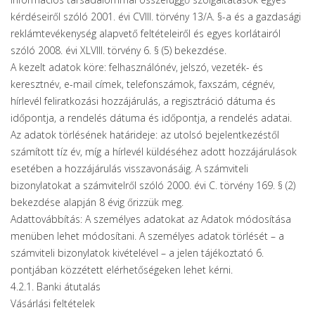
kérdéseiről szóló 2001. évi CVIII. törvény 13/A. §-a és a gazdasági
reklámtevékenység alapvető feltételeiről és egyes korlátairól
szóló 2008. évi XLVIII. törvény 6. § (5) bekezdése.
A kezelt adatok köre: felhasználónév, jelszó, vezeték- és
keresztnév, e-mail címek, telefonszámok, faxszám, cégnév,
hírlevél feliratkozási hozzájárulás, a regisztráció dátuma és
időpontja, a rendelés dátuma és időpontja, a rendelés adatai.
Az adatok törlésének határideje: az utolsó bejelentkezéstől
számított tíz év, míg a hírlevél küldéséhez adott hozzájárulások
esetében a hozzájárulás visszavonásáig. A számviteli
bizonylatokat a számvitelről szóló 2000. évi C. törvény 169. § (2)
bekezdése alapján 8 évig őrizzük meg.
Adattovábbítás: A személyes adatokat az Adatok módosítása
menüben lehet módosítani. A személyes adatok törlését – a
számviteli bizonylatok kivételével – a jelen tájékoztató 6.
pontjában közzétett elérhetőségeken lehet kérni.
4.2.1. Banki átutalás
Vásárlási feltételek