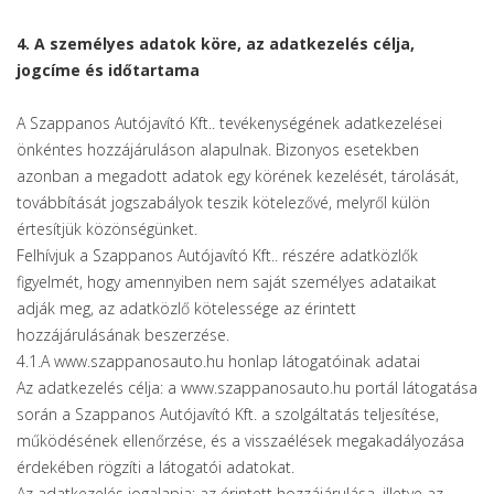
4. A személyes adatok köre, az adatkezelés célja,
jogcíme és időtartama
A Szappanos Autójavító Kft.. tevékenységének adatkezelései
önkéntes hozzájáruláson alapulnak. Bizonyos esetekben
azonban a megadott adatok egy körének kezelését, tárolását,
továbbítását jogszabályok teszik kötelezővé, melyről külön
értesítjük közönségünket.
Felhívjuk a Szappanos Autójavító Kft.. részére adatközlők
figyelmét, hogy amennyiben nem saját személyes adataikat
adják meg, az adatközlő kötelessége az érintett
hozzájárulásának beszerzése.
4.1.A www.szappanosauto.hu honlap látogatóinak adatai
Az adatkezelés célja: a www.szappanosauto.hu portál látogatása
során a Szappanos Autójavító Kft. a szolgáltatás teljesítése,
működésének ellenőrzése, és a visszaélések megakadályozása
érdekében rögzíti a látogatói adatokat.
Az adatkezelés jogalapja: az érintett hozzájárulása, illetve az