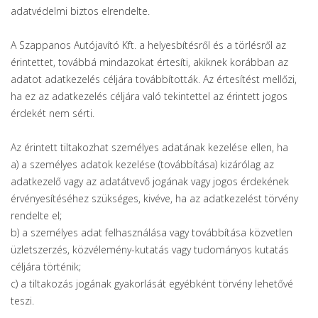
adatvédelmi biztos elrendelte.
A Szappanos Autójavító Kft. a helyesbítésről és a törlésről az
érintettet, továbbá mindazokat értesíti, akiknek korábban az
adatot adatkezelés céljára továbbították. Az értesítést mellőzi,
ha ez az adatkezelés céljára való tekintettel az érintett jogos
érdekét nem sérti.
Az érintett tiltakozhat személyes adatának kezelése ellen, ha
a) a személyes adatok kezelése (továbbítása) kizárólag az
adatkezelő vagy az adatátvevő jogának vagy jogos érdekének
érvényesítéséhez szükséges, kivéve, ha az adatkezelést törvény
rendelte el;
b) a személyes adat felhasználása vagy továbbítása közvetlen
üzletszerzés, közvélemény-kutatás vagy tudományos kutatás
céljára történik;
c) a tiltakozás jogának gyakorlását egyébként törvény lehetővé
teszi.