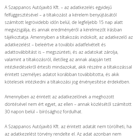
A Szappanos Autójavító Kft. – az adatkezelés egyidejű
felfüggesztésével – a tiltakozást a kérelem benyújtásától
számított legrövidebb időn belül, de legfeljebb 15 nap alatt
megvizsgálja, és annak eredményéről a kérelmezőt írásban
tájékoztatja. Amennyiben a tiltakozás indokolt, az adatkezelő az
adatkezelést – beleértve a további adatfelvételt és
adattovábbítást is – megszünteti, és az adatokat zárolja,
valamint a tiltakozásról, illetőleg az annak alapján tett
intézkedésekről értesíti mindazokat, akik részére a tiltakozással
érintett személyes adatot korábban továbbította, és akik
kötelesek intézkedni a tiltakozási jog érvényesítése érdekében.
Amennyiben az érintett az adatkezelőnek a meghozott
döntésével nem ért egyet, az ellen – annak közlésétől számított
30 napon belül – bírósághoz fordulhat.
A Szappanos Autójavító Kft. az érintett adatát nem törölheti, ha
az adatkezelést törvény rendelte el. Az adat azonban nem