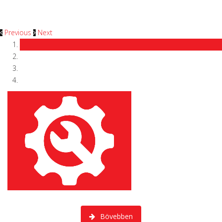
biztosító társaságok szakemberi
közreműködésével.
Previous
Next
Márkafüggetlen személy és haszonjárművek szervize.
Bövebben