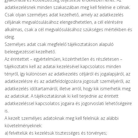
adatkezelésnek minden szakaszában meg kell felelnie e célnak.
Csak olyan személyes adat kezelhető, amely az adatkezelés
céljának megvalósulásához elengedhetetlen, a cél elérésére
alkalmas, csak a cél megvalósulásához szükséges mértékben és
ideig.
Személyes adat csak megfelelő tájékoztatáson alapuló
beleegyezéssel kezelhető.
Az érintettet – egyértelműen, közérthetően és részletesen –
tájékoztatni kell az adatai kezelésével kapcsolatos minden
tényről, így különösen az adatkezelés céljáról és jogalapjáról, az
adatkezelésre és az adatfeldolgozásra jogosult személyéről, az
adatkezelés időtartamáról, illetve arról, hogy kik ismerhetik meg
az adatokat. A tájékoztatásnak ki kell terjednie az érintett
adatkezeléssel kapcsolatos jogaira és jogorvoslati lehetőségeire
is.
A kezelt személyes adatoknak meg kell felelniük az alábbi
követelményeknek:
a) felvételük és kezelésük tisztességes és törvényes;