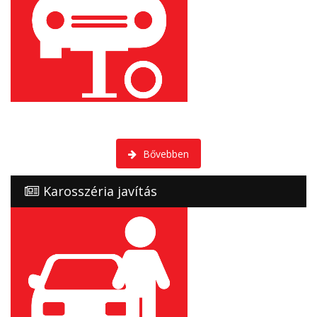
Vállaljuk rövid határidőn belül, törött, sérült, karambolos
gépjárművek javítását.
Bővebben
Karosszéria javítás