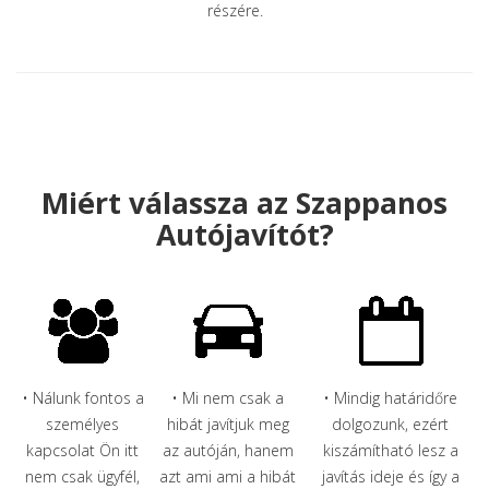
részére.
Miért válassza az Szappanos
Autójavítót?
• Nálunk fontos a
• Mi nem csak a
• Mindig határidőre
személyes
hibát javítjuk meg
dolgozunk, ezért
kapcsolat Ön itt
az autóján, hanem
kiszámítható lesz a
nem csak ügyfél,
azt ami ami a hibát
javítás ideje és így a