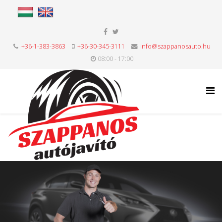
+36-1-383-3863
+36-30-345-3111
info@szappanosauto.hu
08:00 - 17:00