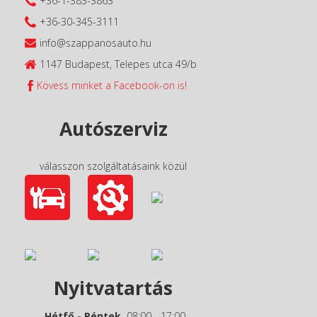
+36-1-383-3863
+36-30-345-3111
info@szappanosauto.hu
1147 Budapest, Telepes utca 49/b
Kövess minket a Facebook-on is!
Autószerviz
válasszon szolgáltatásaink közül
Nyitvatartás
Hétfő - Péntek
08:00 - 17:00