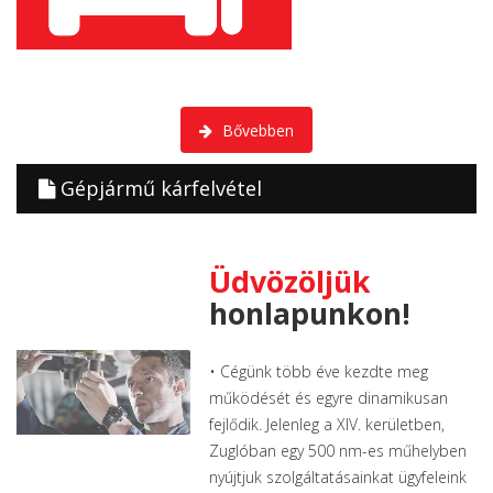
A kárfelvétel saját műhelyünkben történik a biztosító társaságok
szakemberi közreműködésével.
Bővebben
Gépjármű kárfelvétel
Üdvözöljük
honlapunkon!
• Cégünk több éve kezdte meg
működését és egyre dinamikusan
fejlődik. Jelenleg a XIV. kerületben,
Zuglóban egy 500 nm-es műhelyben
nyújtjuk szolgáltatásainkat ügyfeleink