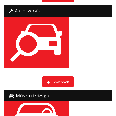
Autószervíz
Többet adunk önnek mint egy hatósági szemle.
Bővebben
Műszaki vízsga