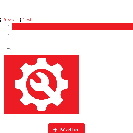
biztosító társaságok szakemberi
közreműködésével.
Previous
Next
Márkafüggetlen személy és haszonjárművek szervize.
Bövebben