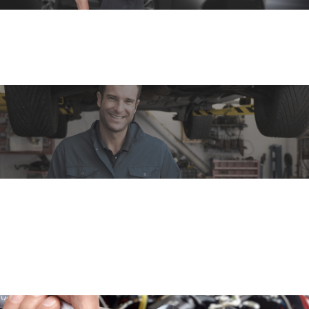
Autószerviz
Márkafüggetlen személy és haszonjárművek
szervize.
Műszaki vizsga
Gépkocsija műszaki vizsgára való felkészítését is
helyben végezzük. Ahhoz, hogy gépkocsija
megfeleljen a Nemzeti Közlekedési Hatóság (NKH)
elvárásainak és szabályzatainak