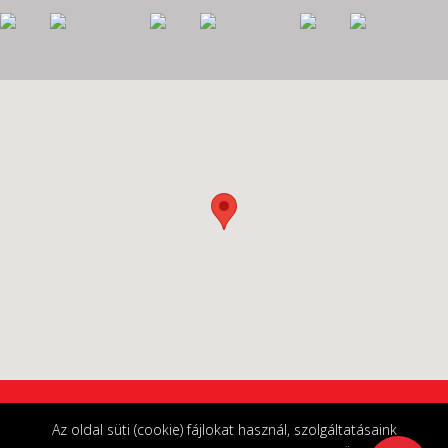
© 2018 Készítette
RubenCom Informatika
Az oldal süti (cookie) fájlokat használ, szolgáltatásaink