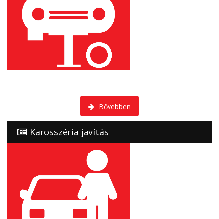
Vállaljuk rövid határidőn belül, törött, sérült, karambolos
gépjárművek javítását.
Bővebben
Karosszéria javítás