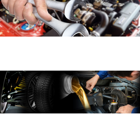
Karosszéria javítás
Vállaljuk rövid határidőn belül, törött, sérült,
karambolos gépjárművek javítását.
Gépjármű kárfelvétel
A kárfelvétel saját műhelyünkben történik a