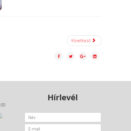
Következő
Hírlevél
:00