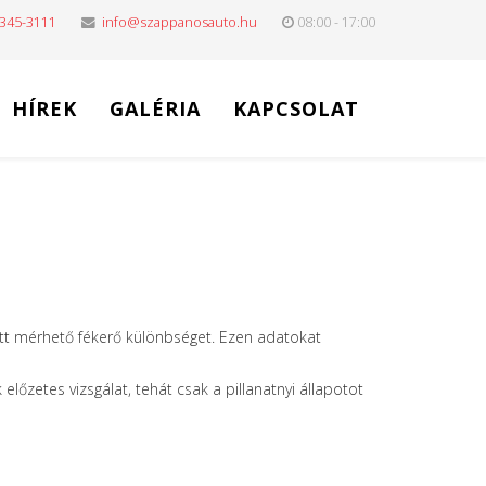
-345-3111
info@szappanosauto.hu
08:00 - 17:00
HÍREK
GALÉRIA
KAPCSOLAT
t mérhető fékerő különbséget. Ezen adatokat
előzetes vizsgálat, tehát csak a pillanatnyi állapotot