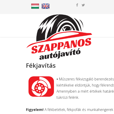
Fékjavítás
•
Műszeres fékvizsgáló berendezés
kiértékelve eldöntjük, hogy fékrends
Amennyiben a mért értékek határérté
tükrözi felénk.
Figyelem!
A fékbetétek, fékpofák és munkahengerek á