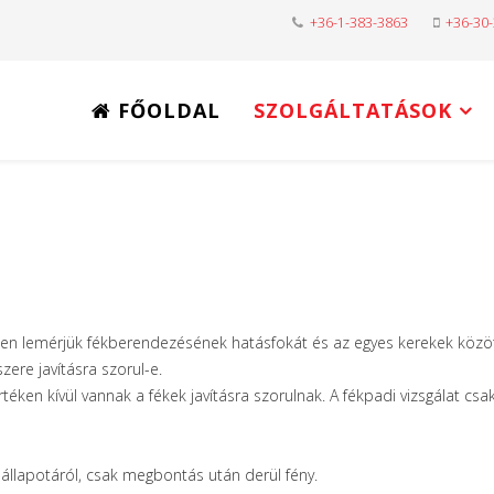
+36-1-383-3863
+36-30
FŐOLDAL
SZOLGÁLTATÁSOK
en lemérjük fékberendezésének hatásfokát és az egyes kerekek közöt
zere javításra szorul-e.
ken kívül vannak a fékek javításra szorulnak. A fékpadi vizsgálat csak 
llapotáról, csak megbontás után derül fény.